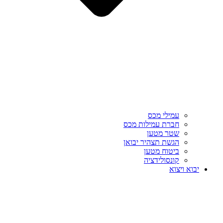
עמילי מכס
חברת עמילות מכס
שטר מטען
הגשת תצהיר יבואן
ביטוח מטען
קונסולידציה
יבוא ויצוא