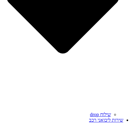
שילוח drop
שירות ליבואני רכב