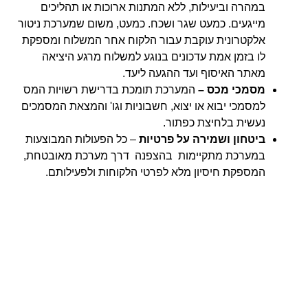
במהרה וביעילות, ללא המתנות ארוכות או תהליכים
מייגעים. כמעט שגר ושכח. כמעט, משום שמערכת ניטור
אלקטרונית עוקבת עבור הלקוח אחר המשלוח ומספקת
לו בזמן אמת עדכונים בנוגע למשלוח מרגע היציאה
מאתר האיסוף ועד ההגעה ליעד.
מסמכי מכס –
המערכת תומכת בדרישת רשויות המס
למסמכי יבוא או יצוא, חשבוניות וגו' והמצאת המסמכים
נעשית בלחיצת כפתור.
ביטחון ושמירה על פרטיות
– כל הפעולות המבוצעות
במערכת מתקיימות בהצפנה דרך מערכת מאובטחת,
המספקת חיסיון מלא לפרטי הלקוחות ולפעילותם.
סוגי שירותי שילוח בינלאומי
שירותי שילוח בינלאומי מותאמים לצרכים שונים של
הלקוחות, ונגזרים מכמויות, נפחים, זמני אספקה
ומחירים