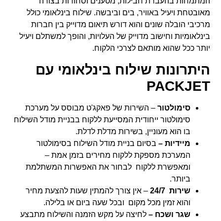
המתמחות בהעברת חבילות, מטענים וסחורות בצורה
מאובטחת ויעיל באוויר, בים וביבשה. שילוח בינלאומי כולל
מרכיבי הובלה שונים והוא דורש תיאום מדוייק בין חברות
בינלאומיות וחישוב מדוייק של העלויות, והופך למשתלם ויעיל
יותר ככל שהוא מותאם לצרכי הלקוח.
היתרונות שילוח בינלאומי עם
PACKJET
סימולטור
– השירות של פאקג'ט מבוסס על מערכת
סימולטור ייחודית המסייעת ללקוח בבניית מודל השילוח
בו הוא מעוניין, בשירות מדלת לדלת.
מיידיות
–
בסיום בניית מודל השילוח בסימולטור
המערכת מספקת ללקוח מחירים בזמן אמת
–
ומאפשרת ללקוח לבחור את האפשרות המשתלמת
ביותר.
שירות 24/7
– אין צורך להמתין שעות להצעת מחיר
והוא זמין מכל מקום ובכל שעה ביום או בלילה.
שגר ושכח
–
לחיצה על מקש הזמנה
והשילוח מתבצע