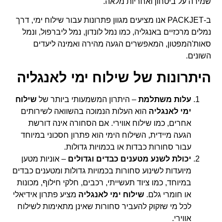
שמירה על ביטחון ואחריות מלאה.
ב-PACKJET אנו מציעים מגוון פתרונות עבור שילוח ימי, דרך
נמלים מרכזיים באנגליה, כמו נמל לונדון, נמל ליברפול, ונמל
סאות'המפטון, המאפשרים הגעה מהירה ואמינה ליעדים
השונים.
היתרונות של שילוח ימי לאנגליה
עלות משתלמת
– היתרון המשמעותי ביותר של
שילוח
ימי לאנגליה
הוא העלות הנמוכה בהשוואה לשירותים
אחרים, כמו שילוח אווירי. אם הסחורה אינה דורשת
הגעה מיידית, השילוח הימי הוא פתרון חסכוני במיוחד
עבור סחורות כבדות או בכמויות גדולות.
יכולת לשנע מטענים כבדים וגדולים
– אוניות מטען
מיועדות לשינוע סחורות בכמויות גדולות ומטענים כבדים
במיוחד, כמו ציוד תעשייתי, רכבים, חלקי חילוף, מכונות
או חומרי גלם.
שילוח ימי לאנגליה
מציע פתרון אידיאלי
לכל מי שזקוק להעביר סחורות שאינן מתאימות לשילוח
אווירי.