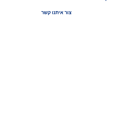
והמאובטח ביותר, כך שתוכל להיות בטוח שהמטען שלך
יגיע ליעד בזמן ובשלמות.
צור איתנו קשר